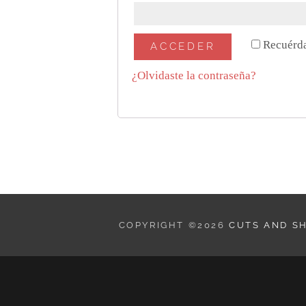
Recuérd
ACCEDER
¿Olvidaste la contraseña?
COPYRIGHT ©2026
CUTS AND S