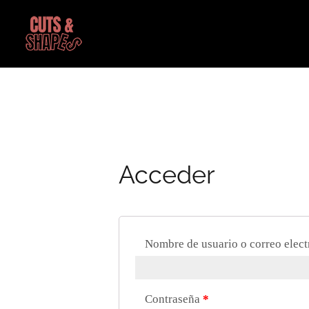
Skip
to
Corte Laser Guatemala
CUTS AND SHAPES
content
Acceder
Nombre de usuario o correo elec
Contraseña
*