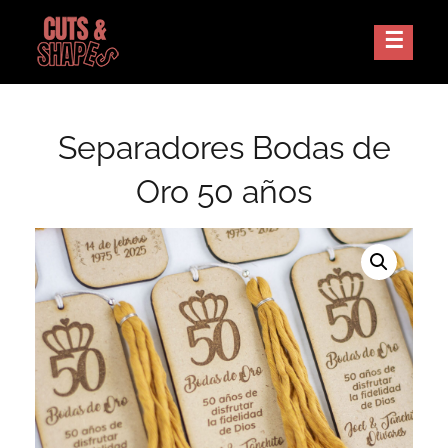
Skip
to
Corte Laser Guatemala
CUTS AND SHAPES
content
Separadores Bodas de
Oro 50 años