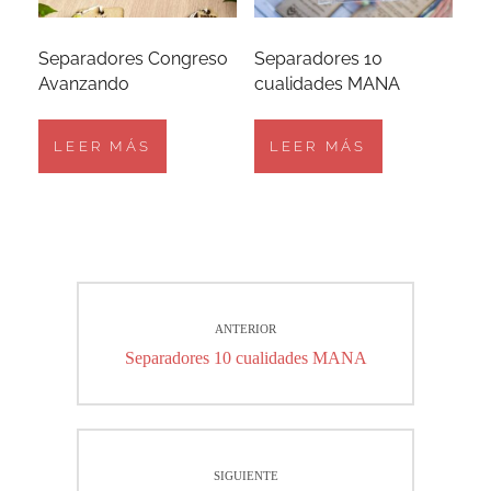
Separadores Congreso
Separadores 10
Avanzando
cualidades MANA
LEER MÁS
LEER MÁS
Navegación
ANTERIOR
de
Entrada
Separadores 10 cualidades MANA
entradas
anterior:
SIGUIENTE