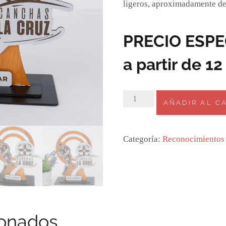
ligeros, aproximadamente de
PRECIO ESP
a partir de 1
3.
AÑADIR AL C
Reconocimiento
La
Cruz
Categoría:
Reconocimientos
Futbol
cantidad
ionados