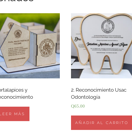
rtalapices y
2. Reconocimiento Usac
econocimiento
Odontología
Q
65.00
LEER MÁS
AÑADIR AL CARRITO