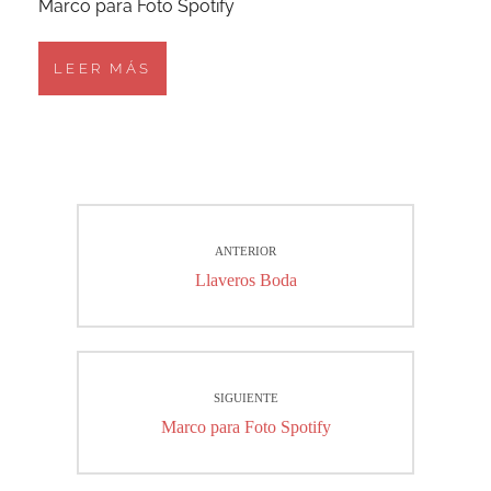
Marco para Foto Spotify
LEER MÁS
Navegación
ANTERIOR
de
Entrada
Llaveros Boda
entradas
anterior:
SIGUIENTE
Entrada
Marco para Foto Spotify
siguiente: