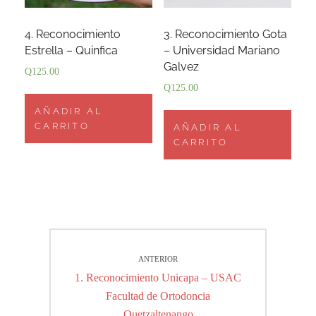
4. Reconocimiento
3. Reconocimiento Gota
Estrella – Quinfica
– Universidad Mariano
Galvez
Q
125.00
Q
125.00
AÑADIR AL
CARRITO
AÑADIR AL
CARRITO
Navegación
ANTERIOR
de
Entrada
1. Reconocimiento Unicapa – USAC
entradas
anterior:
Facultad de Ortodoncia
Quetzaltenango