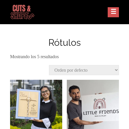
Skip
to
Corte Laser Guatemala
CUTS AND SHAPES
content
Rótulos
Mostrando los 5 resultados