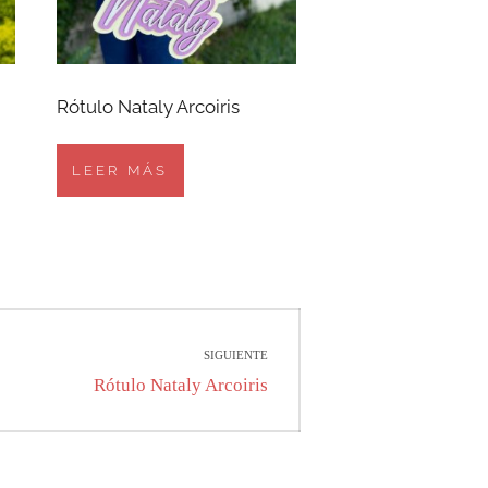
Rótulo Nataly Arcoiris
LEER MÁS
SIGUIENTE
Entrada
Rótulo Nataly Arcoiris
siguiente: