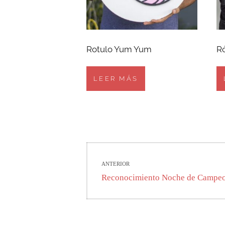
Rotulo Yum Yum
Ró
LEER MÁS
Navegación
ANTERIOR
de
Entrada
Reconocimiento Noche de Campe
anterior:
entradas