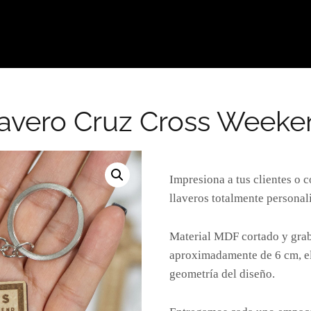
lavero Cruz Cross Weeke
Impresiona a tus clientes o 
llaveros totalmente personal
Material MDF cortado y grab
aproximadamente de 6 cm, e
geometría del diseño.