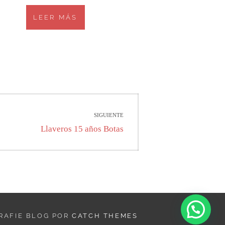
LEER MÁS
SIGUIENTE
Entrada
Llaveros 15 años Botas
siguiente:
GRAFIE BLOG POR
CATCH THEMES