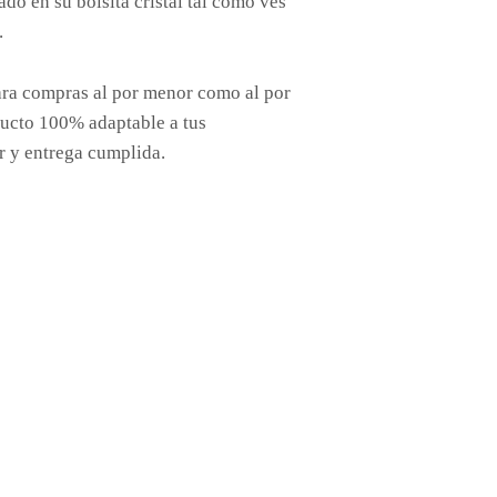
o en su bolsita cristal tal como ves
.
ra compras al por menor como al por
ucto 100% adaptable a tus
r y entrega cumplida.