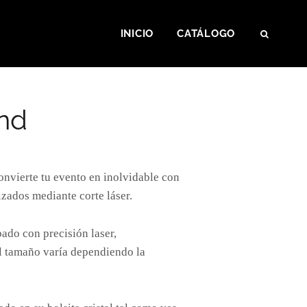
INICIO
CATÁLOGO
SEAR
nd
convierte tu evento en inolvidable con
izados mediante corte láser.
ado con precisión laser,
l tamaño varía dependiendo la