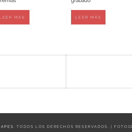
eremías
grabado
LEER MÁS
LEER MÁS
HAPES
. TODOS LOS DERECHOS RESERVADOS. | FOTO