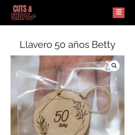
Skip
to
Corte Laser Guatemala
CUTS AND SHAPES
content
Llavero 50 años Betty