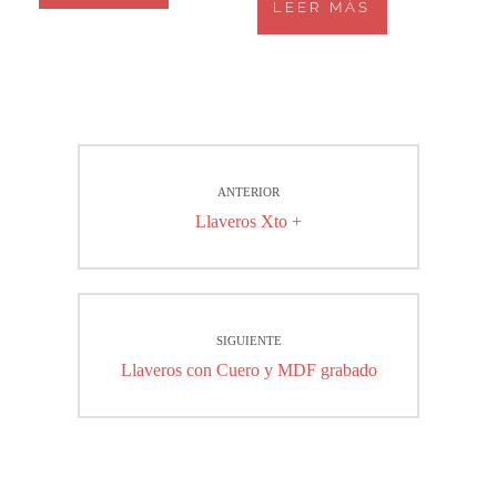
LEER MÁS
Navegación
ANTERIOR
de
Entrada
Llaveros Xto +
entradas
anterior:
SIGUIENTE
Entrada
Llaveros con Cuero y MDF grabado
siguiente: