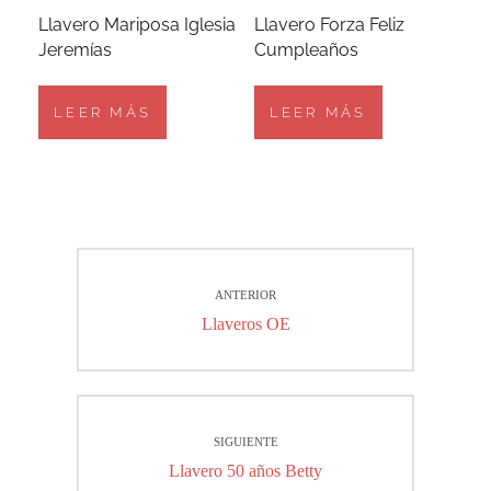
Llavero Mariposa Iglesia
Llavero Forza Feliz
Jeremías
Cumpleaños
LEER MÁS
LEER MÁS
Navegación
ANTERIOR
de
Entrada
Llaveros OE
entradas
anterior:
SIGUIENTE
Entrada
Llavero 50 años Betty