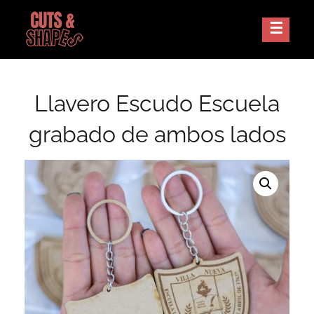
Skip
to
Corte Laser Guatemala
CUTS AND SHAPES
content
Llavero Escudo Escuela
grabado de ambos lados