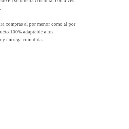
o en su bolsita cristal tal como ves
.
ra compras al por menor como al por
ucto 100% adaptable a tus
r y entrega cumplida.