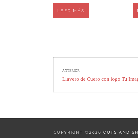
LEER MÁS
Navegación
ANTERIOR
de
Entrada
Llavero de Cuero con logo Tu Ima
anterior:
entradas
COPYRIGHT ©2026
CUTS AND S