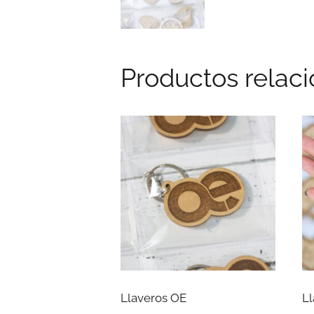
Productos relac
Llaveros OE
Ll