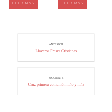
LEER MÁS
LEER MÁS
Navegación
ANTERIOR
de
Entrada
Llaveros Frases Cristianas
entradas
anterior:
SIGUIENTE
Entrada
Cruz primera comunión niño y niña
siguiente: