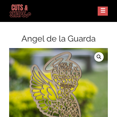
Skip
to
Corte Laser Guatemala
CUTS AND SHAPES
content
Angel de la Guarda