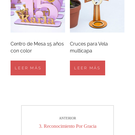
Centro de Mesa 15 años
Cruces para Vela
con color
multicapa
LEER MÁS
LEER MÁS
Navegación
ANTERIOR
de
Entrada
3. Reconocimiento Por Gracia
entradas
anterior: