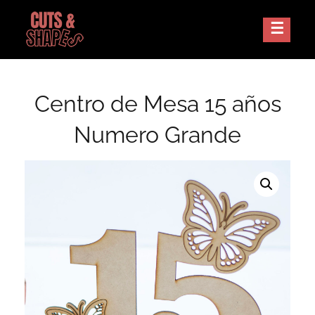
Skip
to
Corte Laser Guatemala
CUTS AND SHAPES
content
Centro de Mesa 15 años
Numero Grande