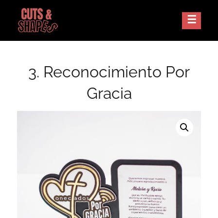
Skip
to
Corte Laser Guatemala
CUTS AND SHAPES
content
3. Reconocimiento Por
Gracia