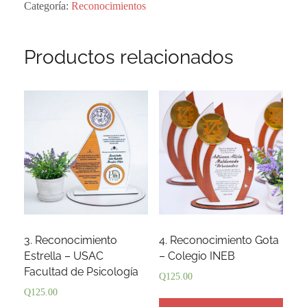
Gracia
Categoría:
Reconocimientos
cantidad
Productos relacionados
3. Reconocimiento
4. Reconocimiento Gota
Estrella – USAC
– Colegio INEB
Facultad de Psicología
Q
125.00
Q
125.00