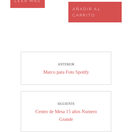
LEER MÁS
AÑADIR AL
CARRITO
Navegación
ANTERIOR
de
Entrada
Marco para Foto Spotify
entradas
anterior:
SIGUIENTE
Entrada
Centro de Mesa 15 años Numero
siguiente:
Grande