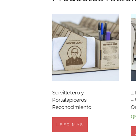
Servilletero y
1.
Portalapiceros
– 
Reconocimiento
O
Q
LEER MÁS