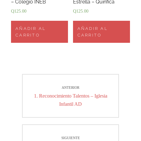
– Colegio INEB
Estrella – Quinfica
Q
125.00
Q
125.00
AÑADIR AL
AÑADIR AL
CARRITO
CARRITO
Navegación
ANTERIOR
de
Entrada
1. Reconocimiento Talentos – Iglesia
entradas
anterior:
Infantil AD
SIGUIENTE