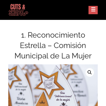
Skip
to
Corte Laser Guatemala
CUTS AND SHAPES
content
1. Reconocimiento
Estrella – Comisión
Municipal de La Mujer