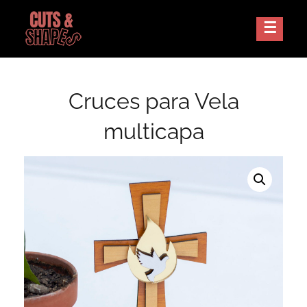
Skip
to
Corte Laser Guatemala
CUTS AND SHAPES
content
Cruces para Vela
multicapa