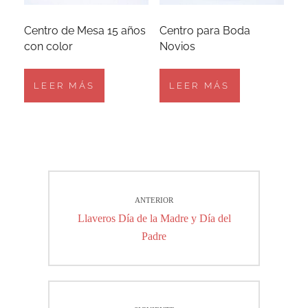
Centro de Mesa 15 años
Centro para Boda
con color
Novios
LEER MÁS
LEER MÁS
Navegación
ANTERIOR
de
Entrada
Llaveros Día de la Madre y Día del
entradas
anterior:
Padre