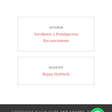
Navegación
ANTERIOR
de
Entrada
Servilletero y Portalapiceros
entradas
anterior:
Reconocimiento
SIGUIENTE
Entrada
Repisa HotWeels
siguiente:
COPYRIGHT ©2026
CUTS AND SHAPES
. TODOS