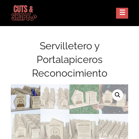
Skip
to
Corte Laser Guatemala
CUTS AND SHAPES
content
Servilletero y
Portalapiceros
Reconocimiento