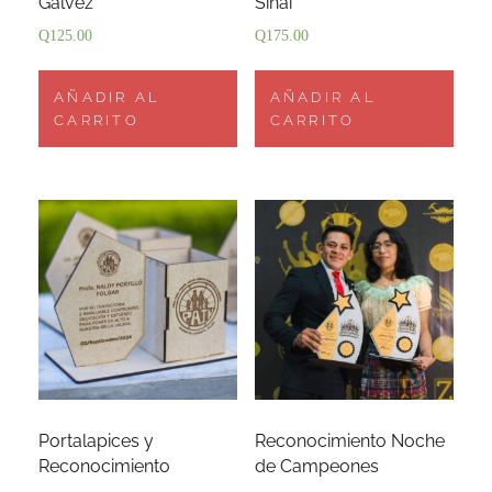
Galvez
Sinaí
Q
125.00
Q
175.00
AÑADIR AL
AÑADIR AL
CARRITO
CARRITO
Portalapices y
Reconocimiento Noche
Reconocimiento
de Campeones