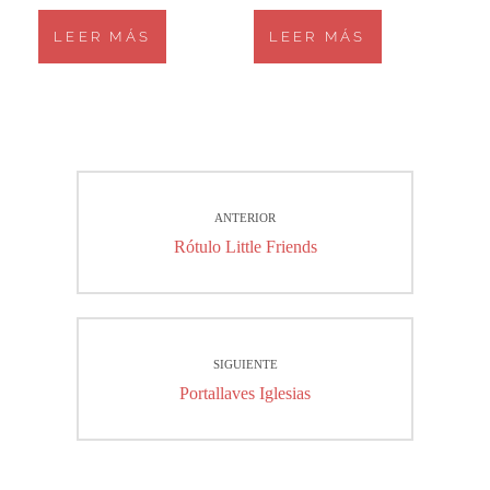
LEER MÁS
LEER MÁS
Navegación
ANTERIOR
de
Entrada
Rótulo Little Friends
entradas
anterior:
SIGUIENTE
Entrada
Portallaves Iglesias
siguiente: